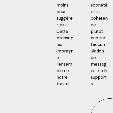
moins
sobriété
pour
et la
suggére
cohéren
r plus.
ce
Cette
plutôt
philosop
que sur
hie
l’accum
imprègn
ulation
e
de
l’ensem
messag
ble de
es et de
notre
support
travail.
s.