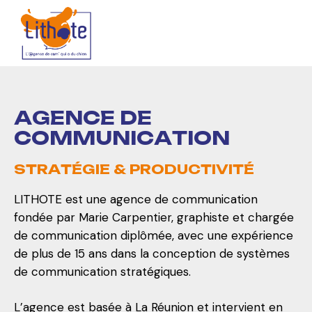
A
G
E
N
C
E
D
E
C
O
M
M
U
N
I
C
A
T
I
O
N
S
T
R
A
T
É
G
I
E
&
P
R
O
D
U
C
T
I
V
I
T
É
LITHOTE est une agence de communication
fondée par Marie Carpentier, graphiste et chargée
de communication diplômée, avec une expérience
de plus de 15 ans dans la conception de systèmes
de communication stratégiques.
L’agence est basée à La Réunion et intervient en