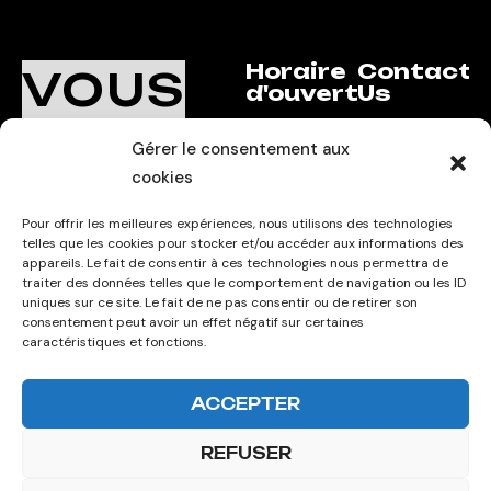
Horaire
Contact
VOUS
d'ouverture
Us
UN
AVEZ
Lundi au
info@lithote.
Gérer le consentement aux
PROJET
Vendredi:
com
cookies
EN TETE ?
9:30 - 18:00
+26269262203
Pour offrir les meilleures expériences, nous utilisons des technologies
Sat: 9:30 am
fb.
telles que les cookies pour stocker et/ou accéder aux informations des
appareils. Le fait de consentir à ces technologies nous permettra de
- 4:30 pm
insta
traiter des données telles que le comportement de navigation ou les ID
Lkd
uniques sur ce site. Le fait de ne pas consentir ou de retirer son
Suni: 9:30
consentement peut avoir un effet négatif sur certaines
am - 12:30
caractéristiques et fonctions.
pm
ACCEPTER
REFUSER
Copyright 2026 – Tous droits réservés