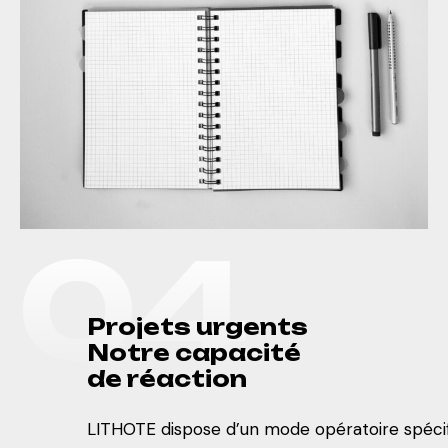
0
4
P
r
o
j
e
t
s
u
r
g
e
n
t
s
N
o
t
r
e
c
a
p
a
c
i
t
é
d
e
r
é
a
c
t
i
o
n
LITHOTE dispose d’un mode opératoire spécifi