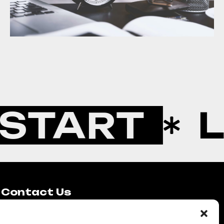
RT
LET'S
Contact Us
info@lithote. com