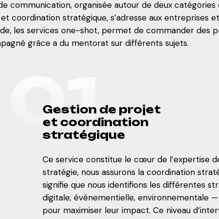
communication, organisée autour de deux catégories d
t et coordination stratégique, s’adresse aux entreprises
nde, les services one-shot, permet de commander des p
pagné grâce a du mentorat sur différents sujets.
0
1
G
e
s
t
i
o
n
d
e
p
r
o
j
e
t
e
t
c
o
o
r
d
i
n
a
t
i
o
n
s
t
r
a
t
é
g
i
q
u
e
Ce service constitue le cœur de l’expertise
stratégie, nous assurons la coordination str
signifie que nous identifions les différentes 
digitale, événementielle, environnementale 
pour maximiser leur impact. Ce niveau d’inter