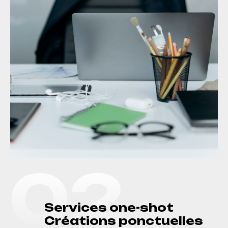
0
2
S
e
r
v
i
c
e
s
o
n
e
-
s
h
o
t
C
r
é
a
t
i
o
n
s
p
o
n
c
t
u
e
l
l
e
s