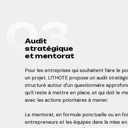
0
3
A
u
d
i
t
s
t
r
a
t
é
g
i
q
u
e
e
t
m
e
n
t
o
r
a
t
Pour les entreprises qui souhaitent faire le 
un projet, LITHOTE propose un audit stratégiq
structuré autour d’un questionnaire approfondi
qu’il reste à mettre en place, et qui doit le m
avec les actions prioritaires à mener.
Le mentorat, en formule ponctuelle ou en fo
entrepreneurs et les équipes dans la mise en