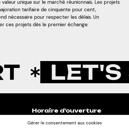
 valeur unique sur le marché réunionnais. Les projets
ajoration tarifaire de cinquante pour cent,
nd nécessaire pour respecter les délais. Un
ier ces projets dès le premier échange.
ET'S STA
Horaire d'ouverture
Gérer le consentement aux cookies
Lundi au Vendredi: 9:30 - 18:00